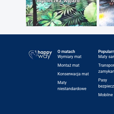
O matach
Popularn
Wymiary mat
Maty s
Montaż mat
Transpor
zamyka
Konserwacja mat
Pasy
Maty
bezpiec
niestandardowe
Mobilne 