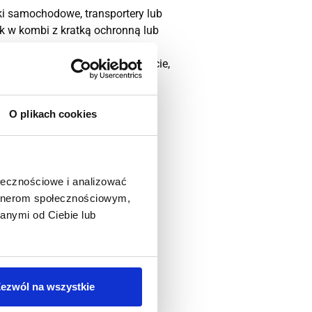
ki samochodowe, transportery lub
ik w kombi z kratką ochronną lub
 unikać karmienia bezpośrednio
ostawiania psa w zamkniętym aucie,
ż z psem będzie bezpieczna i
O plikach cookies
ieczeństwu lub powodować
cy mogą prowadzić do
ołecznościowe i analizować
artnerom społecznościowym,
anymi od Ciebie lub
eszkadzać kierowcy.
ów lub infekcji oczu i uszu.
odować dyskomfort u psa.
ezwól na wszystkie