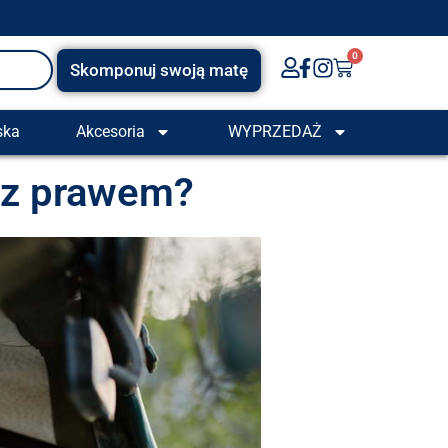
0
Skomponuj swoją matę
ska
Akcesoria
WYPRZEDAŻ
 z prawem?