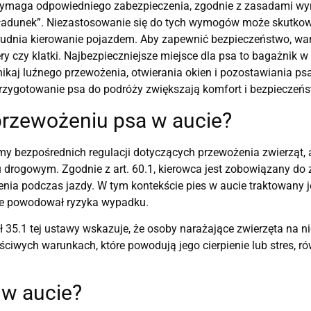
maga odpowiedniego zabezpieczenia, zgodnie z zasadami wyn
 „ładunek”. Niezastosowanie się do tych wymogów może skutk
utrudnia kierowanie pojazdem. Aby zapewnić bezpieczeństwo, war
y czy klatki. Najbezpieczniejsze miejsce dla psa to bagażnik w
 Unikaj luźnego przewożenia, otwierania okien i pozostawiania p
przygotowanie psa do podróży zwiększają komfort i bezpieczeń
rzewożeniu psa w aucie?
emy bezpośrednich regulacji dotyczących przewożenia zwierząt,
 drogowym. Zgodnie z art. 60.1, kierowca jest zobowiązany do 
enia podczas jazdy. W tym kontekście pies w aucie traktowany je
ie powodował ryzyka wypadku.
ł 35.1 tej ustawy wskazuje, że osoby narażające zwierzęta na
ściwych warunkach, które powodują jego cierpienie lub stres, 
 w aucie?