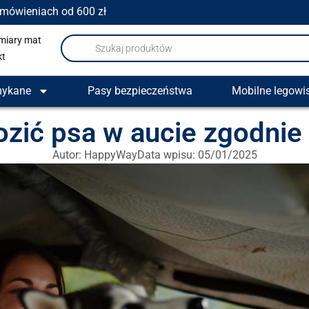
amówieniach od 600 zł
miary mat
kt
mykane
Pasy bezpieczeństwa
Mobilne legowi
ozić psa w aucie zgodnie
Autor:
HappyWay
Data wpisu:
05/01/2025