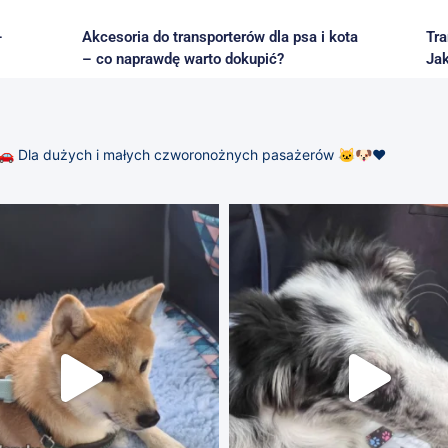
–
Akcesoria do transporterów dla psa i kota
Tra
– co naprawdę warto dokupić?
Jak
🚗
Dla dużych i małych czworonożnych pasażerów 🐱🐶❤️