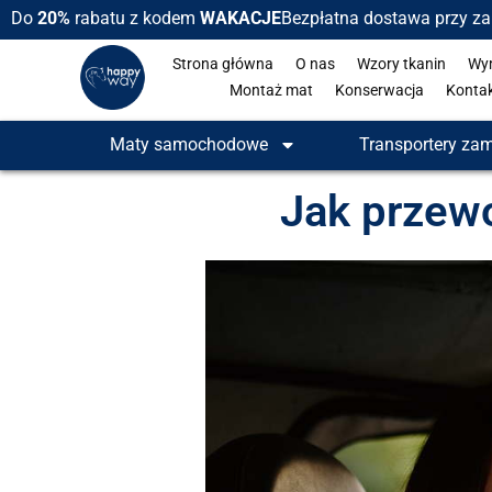
Do
20%
rabatu z kodem
WAKACJE
Bezpłatna dostawa przy z
Strona główna
O nas
Wzory tkanin
Wy
Montaż mat
Konserwacja
Konta
Maty samochodowe
Transportery za
Jak przew