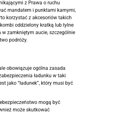
ikającymi z Prawa o ruchu
ować mandatem i punktami karnymi,
to korzystać z akcesoriów takich
 kombi oddzielony kratką lub tylne
sa w zamkniętym aucie, szczególnie
stwo podróży.
 ale obowiązuje ogólna zasada
zabezpieczenia ładunku w taki
st jako “ładunek”, który musi być
 niebezpieczeństwo mogą być
również może skutkować