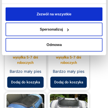
Zezwól na wszystkie
Transporter
Transporter
samochodowy MINI
samochodowy MINI
Spersonalizuj
dla kota lub małego
dla kota lub małego
psa turkusowy
psa czarny
Odmowa
369.00
zł
369.00
zł
Na zamówienie:
Na zamówienie:
wysyłka 5-7 dni
wysyłka 5-7 dni
roboczych
roboczych
Bardzo mały pies
Bardzo mały pies
Dodaj do koszyka
Dodaj do koszyka