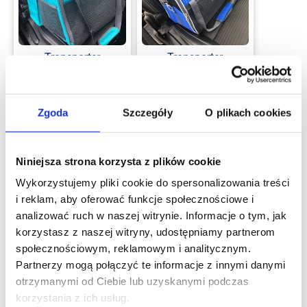
Transporter
Transporter
samochodowy dla
samochodowy MINI
kota lub dla małego
dla kota lub małego
psa turkusowy
psa szafirowy
Zgoda
Szczegóły
O plikach cookies
399.00
zł
369.00
zł
Na zamówienie:
Na zamówienie:
wysyłka 5-7 dni
wysyłka 5-7 dni
Niniejsza strona korzysta z plików cookie
roboczych
roboczych
Wykorzystujemy pliki cookie do spersonalizowania treści
Bardzo mały pies
Bardzo mały pies
i reklam, aby oferować funkcje społecznościowe i
analizować ruch w naszej witrynie. Informacje o tym, jak
Dodaj do koszyka
Dodaj do koszyka
korzystasz z naszej witryny, udostępniamy partnerom
społecznościowym, reklamowym i analitycznym.
Partnerzy mogą połączyć te informacje z innymi danymi
otrzymanymi od Ciebie lub uzyskanymi podczas
korzystania z ich usług.