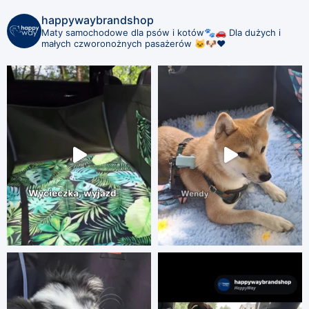
happywaybrandshop
Maty samochodowe dla psów i kotów🐾🚗
Dla dużych i
małych czworonożnych pasażerów 🐱🐶❤️