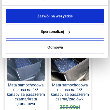
U Ciebie już za 1-2
dni robocze
dni robocze
Średni pies
Zezwól na wszystkie
Średni pies
Dodaj do koszyka
Dodaj do koszyka
Spersonalizuj
Promocja!
Promocja!
Odmowa
Mata samochodowa
Mata samochodowa
dla psa na 2/3
dla psa na 2/3
kanapy za pasażerem
kanapy za pasażerem
czarna/krata
czarna/żaglówki
granatowa
399.00
zł