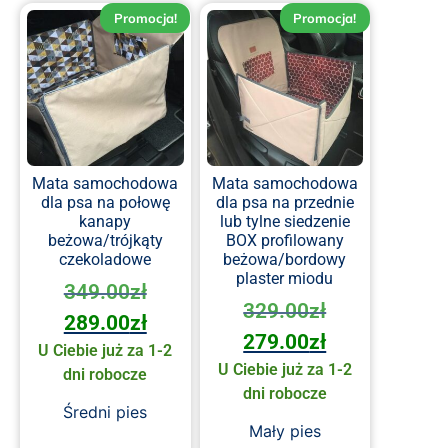
Promocja!
Promocja!
Mata samochodowa
Mata samochodowa
dla psa na połowę
dla psa na przednie
kanapy
lub tylne siedzenie
beżowa/trójkąty
BOX profilowany
czekoladowe
beżowa/bordowy
plaster miodu
349.00
zł
329.00
zł
289.00
zł
279.00
zł
U Ciebie już za 1-2
U Ciebie już za 1-2
dni robocze
dni robocze
Średni pies
Mały pies