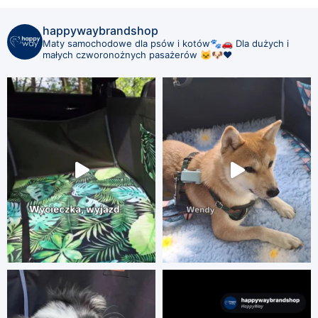
happywaybrandshop
Maty samochodowe dla psów i kotów🐾🚗
Dla dużych i
małych czworonożnych pasażerów 🐱🐶❤️