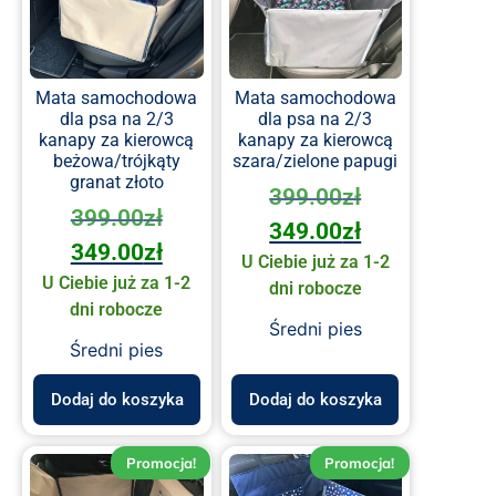
Mata samochodowa
Mata samochodowa
dla psa na 2/3
dla psa na 2/3
kanapy za kierowcą
kanapy za kierowcą
beżowa/trójkąty
szara/zielone papugi
granat złoto
399.00
zł
399.00
zł
349.00
zł
349.00
zł
U Ciebie już za 1-2
U Ciebie już za 1-2
dni robocze
dni robocze
Średni pies
Średni pies
Dodaj do koszyka
Dodaj do koszyka
Promocja!
Promocja!