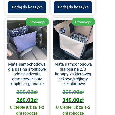
Dodaj do koszyka
Dodaj do koszyka
Promocja!
Promocja!
Mata samochodowa
Mata samochodowa
dla psa na środkowe
dla psa na 2/3
tylne siedzenie
kanapy za kierowcą
granatowa/złote
beżowa/trójkąty
kropki na granacie
czekoladowe
299.00
zł
399.00
zł
269.00
zł
349.00
zł
U Ciebie już za 1-2
U Ciebie już za 1-2
dni robocze
dni robocze