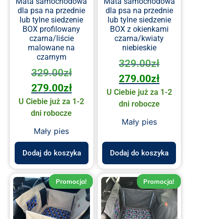
Mata samochodowa
Mata samochodowa
dla psa na przednie
dla psa na przednie
lub tylne siedzenie
lub tylne siedzenie
BOX profilowany
BOX z okienkami
czarna/liście
czarna/kwiaty
malowane na
niebieskie
czarnym
329.00
zł
329.00
zł
279.00
zł
279.00
zł
U Ciebie już za 1-2
U Ciebie już za 1-2
dni robocze
dni robocze
Mały pies
Mały pies
Dodaj do koszyka
Dodaj do koszyka
Promocja!
Promocja!