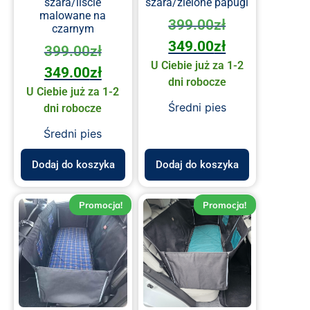
szara/liście
szara/zielone papugi
malowane na
399.00
zł
czarnym
349.00
zł
399.00
zł
U Ciebie już za 1-2
349.00
zł
dni robocze
U Ciebie już za 1-2
Średni pies
dni robocze
Średni pies
Dodaj do koszyka
Dodaj do koszyka
Promocja!
Promocja!