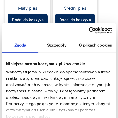
Mały pies
Średni pies
Dodaj do koszyka
Dodaj do koszyka
Promocja!
Promocja!
Zgoda
Szczegóły
O plikach cookies
Niniejsza strona korzysta z plików cookie
Wykorzystujemy pliki cookie do spersonalizowania treści
i reklam, aby oferować funkcje społecznościowe i
Mata samochodowa
Mata samochodowa
dla psa na 2/3
dla psa na 2/3
analizować ruch w naszej witrynie. Informacje o tym, jak
kanapy za kierowcą
kanapy za pasażerem
korzystasz z naszej witryny, udostępniamy partnerom
szara/geoszary
beżowa/trójkąty
społecznościowym, reklamowym i analitycznym.
granat złoto
399.00
zł
Partnerzy mogą połączyć te informacje z innymi danymi
399.00
zł
349.00
zł
otrzymanymi od Ciebie lub uzyskanymi podczas
349.00
zł
korzystania z ich usług.
U Ciebie już za 1-2