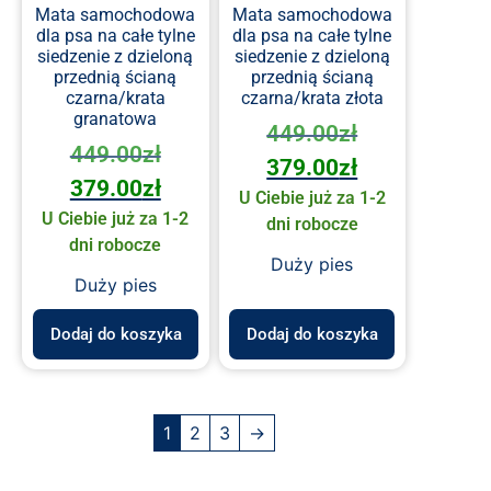
Mata samochodowa
Mata samochodowa
dla psa na całe tylne
dla psa na całe tylne
siedzenie z dzieloną
siedzenie z dzieloną
przednią ścianą
przednią ścianą
czarna/krata
czarna/krata złota
granatowa
449.00
zł
449.00
zł
379.00
zł
379.00
zł
U Ciebie już za 1-2
U Ciebie już za 1-2
dni robocze
dni robocze
Duży pies
Duży pies
Dodaj do koszyka
Dodaj do koszyka
1
2
3
→