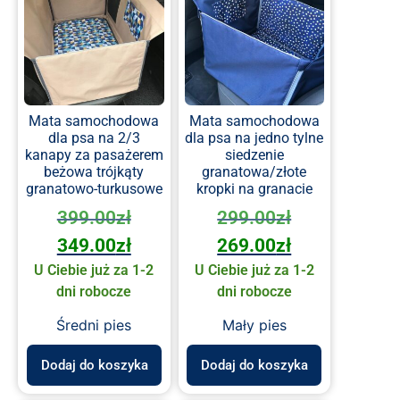
Mata samochodowa
Mata samochodowa
dla psa na 2/3
dla psa na jedno tylne
kanapy za pasażerem
siedzenie
beżowa trójkąty
granatowa/złote
granatowo-turkusowe
kropki na granacie
399.00
zł
299.00
zł
349.00
zł
269.00
zł
U Ciebie już za 1-2
U Ciebie już za 1-2
dni robocze
dni robocze
Średni pies
Mały pies
Dodaj do koszyka
Dodaj do koszyka