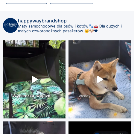
happywaybrandshop
Maty samochodowe dla psów i kotów🐾🚗
Dla dużych i
małych czworonożnych pasażerów 🐱🐶❤️