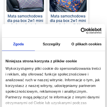
Mata samochodowa
Mata samochodowa
dla psa box 2w1 mini
dla psa box 2w1 mini
– beżowa krata brąz
– beżowa liski
299.00
zł
299.00
zł
Na zamówienie:
Na zamówienie:
Zgoda
Szczegóły
O plikach cookies
wysyłka 5-7 dni
wysyłka 5-7 dni
roboczych
roboczych
Bardzo mały pies
Bardzo mały pies
Niniejsza strona korzysta z plików cookie
Wykorzystujemy pliki cookie do spersonalizowania treści
Dodaj do koszyka
Dodaj do koszyka
i reklam, aby oferować funkcje społecznościowe i
analizować ruch w naszej witrynie. Informacje o tym, jak
korzystasz z naszej witryny, udostępniamy partnerom
społecznościowym, reklamowym i analitycznym.
Partnerzy mogą połączyć te informacje z innymi danymi
otrzymanymi od Ciebie lub uzyskanymi podczas