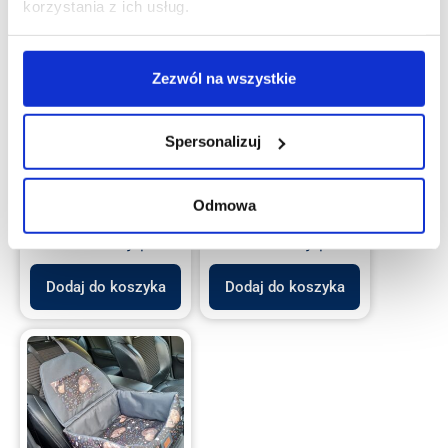
korzystania z ich usług.
Mata samochodowa
Mata samochodowa
Zezwól na wszystkie
dla psa box 2w1 mini
dla psa box 2w1 mini
– czarna folk
– szara niedźwiedzie
299.00
zł
299.00
zł
Spersonalizuj
Na zamówienie:
Na zamówienie:
wysyłka 5-7 dni
wysyłka 5-7 dni
Odmowa
roboczych
roboczych
Bardzo mały pies
Bardzo mały pies
Dodaj do koszyka
Dodaj do koszyka