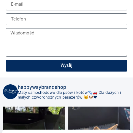
Wyślij
Alternative:
happywaybrandshop
Maty samochodowe dla psów i kotów🐾🚗
Dla dużych i
małych czworonożnych pasażerów 🐱🐶❤️