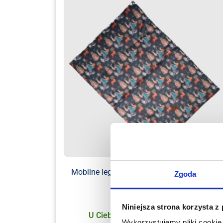
Mobilne legowisko dla psa – Indian szary
Zgoda
pikowany
159.00
zł
Niniejsza strona korzysta z
U Ciebie już za 1-2 dni robocze
Wykorzystujemy pliki cookie 