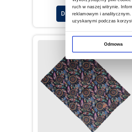
ruch w naszej witrynie. Inf
Dodaj do koszyka
reklamowym i analitycznym. 
uzyskanymi podczas korzysta
Odmowa