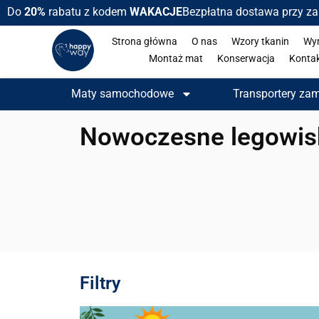
Do
20%
rabatu z kodem
WAKACJE
Bezpłatna dostawa przy z
Strona główna
O nas
Wzory tkanin
Wy
Montaż mat
Konserwacja
Konta
Maty samochodowe
Transportery za
Nowoczesne legowisk
Filtry