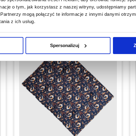
ormacje o tym, jak korzystasz z naszej witryny, udostępniamy p
Dodaj do koszyka
Partnerzy mogą połączyć te informacje z innymi danymi otrzym
nia z ich usług.
Spersonalizuj
Z