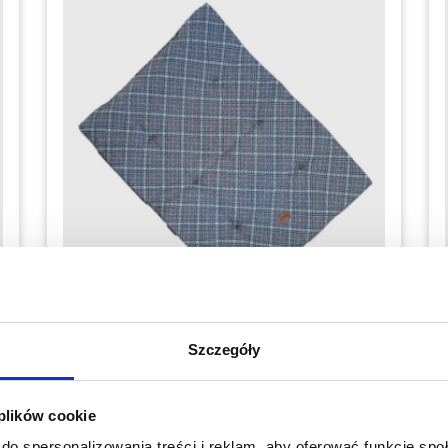
Mobilne legowisko dla psa – krata brązowa
Szczegóły
– czarny pikowany
159.00
zł
 plików cookie
U Ciebie już za 1-2 dni robocze
do spersonalizowania treści i reklam, aby oferować funkcje sp