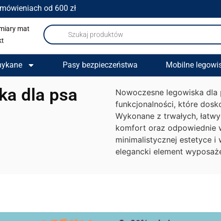
amówieniach od 600 zł
miary mat
kt
mykane
Pasy bezpieczeństwa
Mobilne legowi
a dla psa
Nowoczesne legowiska dla p
funkcjonalności, które dos
Wykonane z trwałych, łatwy
komfort oraz odpowiednie w
minimalistycznej estetyce i
elegancki element wyposaż