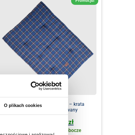
Promocja!
Mobilne legowisko dla psa – krata
O plikach cookies
granatowa czarny pikowany
159.00
zł
139.00
zł
U Ciebie już za 1-2 dni robocze
ołecznościowe i analizować