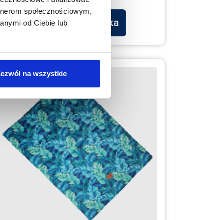
artnerom społecznościowym,
Dodaj do koszyka
anymi od Ciebie lub
ezwól na wszystkie