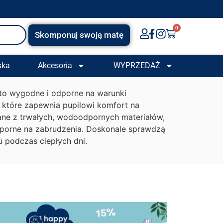
0
Skomponuj swoją matę
ska
Akcesoria
WYPRZEDAŻ
 to wygodne i odporne na warunki
 które zapewnia pupilowi komfort na
ne z trwałych, wodoodpornych materiałów,
dporne na zabrudzenia. Doskonale sprawdzą
u podczas ciepłych dni.