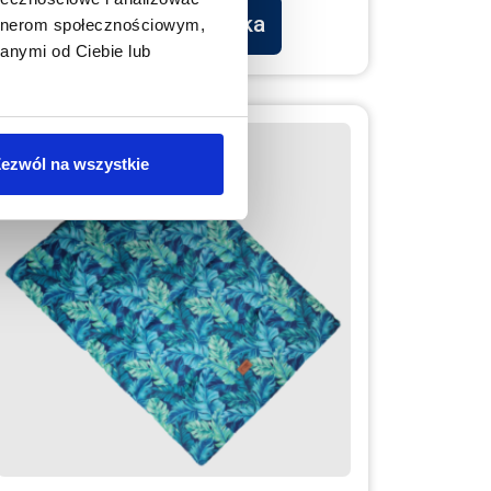
Dodaj do koszyka
artnerom społecznościowym,
anymi od Ciebie lub
ezwól na wszystkie