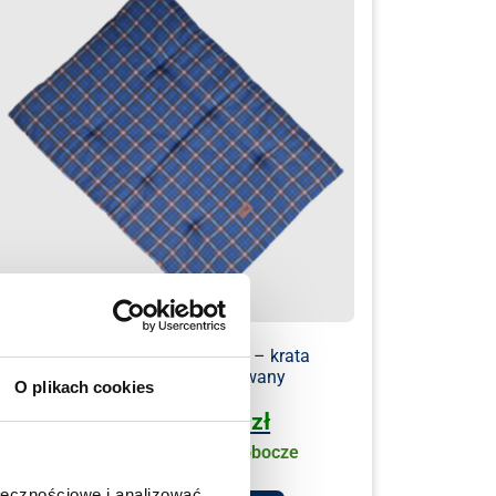
Mobilne legowisko dla psa – krata
granatowa czarny pikowany
O plikach cookies
159.00
zł
139.00
zł
U Ciebie już za 1-2 dni robocze
ołecznościowe i analizować