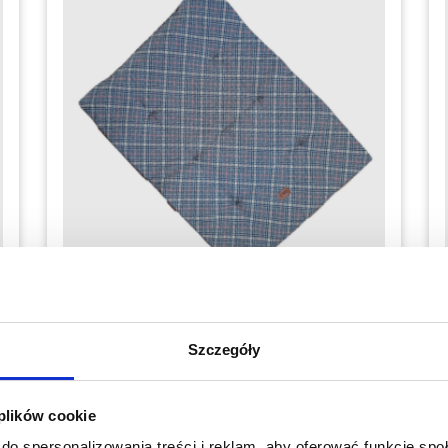
Mobilne legowisko dla psa – krata brązowa
– czarny pikowany
Szczegóły
159.00
zł
U Ciebie już za 1-2 dni robocze
 plików cookie
do spersonalizowania treści i reklam, aby oferować funkcje sp