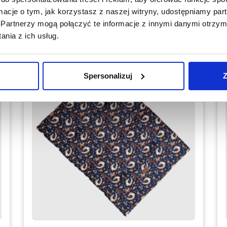
Dodaj do koszyka
ormacje o tym, jak korzystasz z naszej witryny, udostępniamy p
Partnerzy mogą połączyć te informacje z innymi danymi otrzym
nia z ich usług.
Spersonalizuj
Z