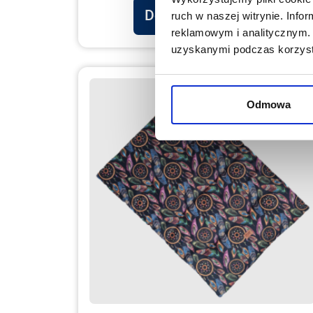
Dodaj do koszyka
ruch w naszej witrynie. Inf
reklamowym i analitycznym. 
uzyskanymi podczas korzysta
Odmowa