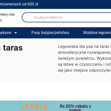
amówieniach od 600 zł
miary mat
kt
mykane
Pasy bezpieczeństwa
Mobilne legowi
 taras
Legowiska dla psa na taras
atmosferyczne rozwiązanie,
świeżym powietrzu. Wykona
są łatwe w czyszczeniu i o
się jako miejsce odpoczynk