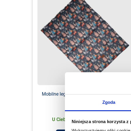
Mobilne legowisko dla psa – Indian szary
pikowany
Zgoda
159.00
zł
U Ciebie już za 1-2 dni robocze
Niniejsza strona korzysta z
Wykorzystujemy pliki cookie 