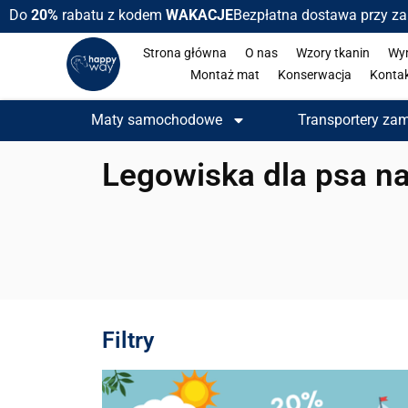
Do
20%
rabatu z kodem
WAKACJE
Bezpłatna dostawa przy z
Strona główna
O nas
Wzory tkanin
Wy
Montaż mat
Konserwacja
Konta
Maty samochodowe
Transportery za
Legowiska dla psa na
Filtry