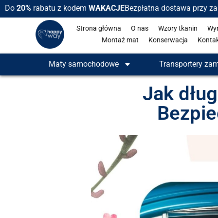
Do
20%
rabatu z kodem
WAKACJE
Bezpłatna dostawa przy z
Strona główna
O nas
Wzory tkanin
Wy
Montaż mat
Konserwacja
Konta
Maty samochodowe
Transportery za
Jak dług
Bezpie