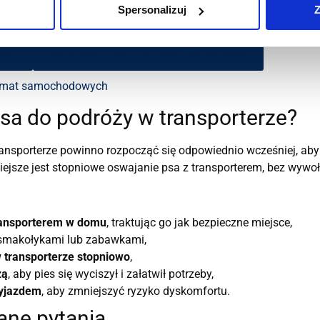
odaj do koszyka
Spersonalizuj
Z
psa
Transportery samochodowe dla psa MINI
 mat samochodowych
sa do podróży w transporterze?
ansporterze powinno rozpocząć się odpowiednio wcześniej, aby 
ejsze jest stopniowe oswajanie psa z transporterem, bez wywoł
transporterem w domu
, traktując go jak bezpieczne miejsce,
smakołykami lub zabawkami,
 transporterze stopniowo
,
żą
, aby pies się wyciszył i załatwił potrzeby,
wyjazdem
, aby zmniejszyć ryzyko dyskomfortu.
ane pytania