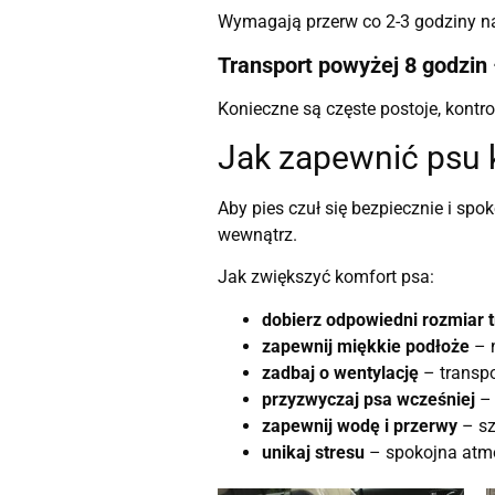
Wymagają przerw co 2-3 godziny na
Transport powyżej 8 godzin
Konieczne są częste postoje, kont
Jak zapewnić psu 
Aby pies czuł się bezpiecznie i sp
wewnątrz.
Jak zwiększyć komfort psa:
dobierz odpowiedni rozmiar 
zapewnij miękkie podłoże
– n
zadbaj o wentylację
– transpo
przyzwyczaj psa wcześniej
– 
zapewnij wodę i przerwy
– sz
unikaj stresu
– spokojna atmo