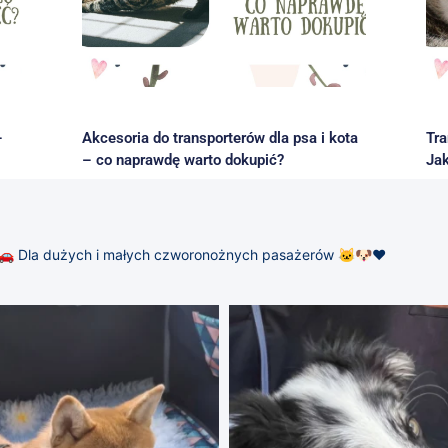
–
Akcesoria do transporterów dla psa i kota
Tra
– co naprawdę warto dokupić?
Jak
🚗
Dla dużych i małych czworonożnych pasażerów 🐱🐶❤️