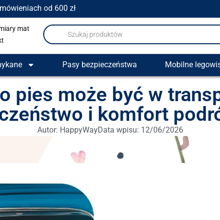
amówieniach od 600 zł
miary mat
kt
mykane
Pasy bezpieczeństwa
Mobilne legowi
o pies może być w trans
czeństwo i komfort podr
Autor:
HappyWay
Data wpisu:
12/06/2026