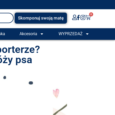
0
Skomponuj swoją matę
ska
Akcesoria
WYPRZEDAŻ
porterze?
óży psa