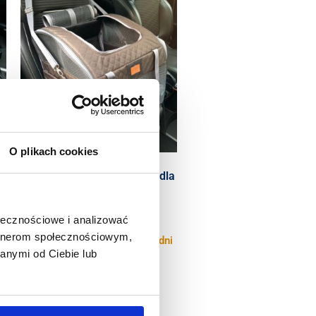
O plikach cookies
a
Transporter samochodowy dla
kota lub dla małego psa
brązowy
ołecznościowe i analizować
399.00
zł
artnerom społecznościowym,
ze
Na zamówienie: wysyłka 5-7 dni
anymi od Ciebie lub
roboczych
Bardzo mały pies