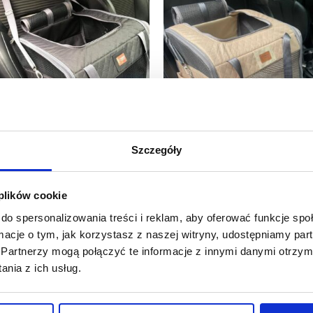
Szczegóły
ransporter samochodowy dla
Transporter samochodowy dl
ota lub dla małego psa
kota lub dla małego psa
 plików cookie
zarny
beżowy
do spersonalizowania treści i reklam, aby oferować funkcje sp
99.00
zł
399.00
zł
ormacje o tym, jak korzystasz z naszej witryny, udostępniamy p
U Ciebie już za 1-2 dni roboc
a zamówienie: wysyłka 5-7 dni
Partnerzy mogą połączyć te informacje z innymi danymi otrzym
oboczych
Bardzo mały pies
nia z ich usług.
Bardzo mały pies
Dodaj do koszyka