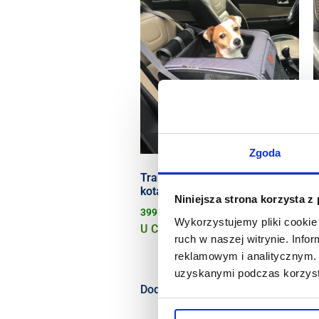
Zgoda
Transporter samochodowy dla
T
kota lub dla małego psa szary
k
Niniejsza strona korzysta z
c
399.00
zł
Wykorzystujemy pliki cookie 
3
U Ciebie już za 1-2 dni robocze
ruch w naszej witrynie. Inf
N
Bardzo mały pies
reklamowym i analitycznym. 
r
uzyskanymi podczas korzysta
Dodaj do koszyka