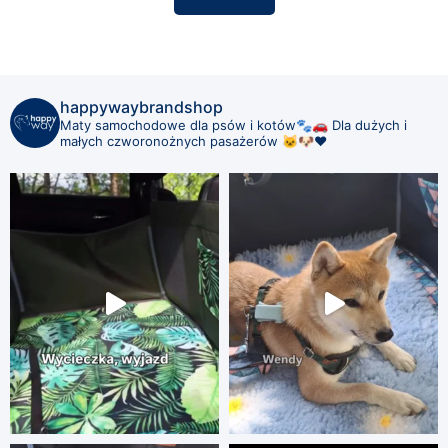
happywaybrandshop
Maty samochodowe dla psów i kotów🐾🚗
Dla dużych i
małych czworonożnych pasażerów 🐱🐶❤️