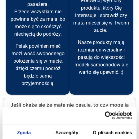
Porównaj wymiary
pasażera.
produktu, który Cię
Przede wszystkim nie
interesuje i sprawdź czy
powinna być za mała, bo
mata mieści się w Twoim
może się to skończyć
aucie.
niechęcią do podróży.
Nasze produkty mają
Psiak powinien mieć
rozmiar uniwersalny i
możliwość swobodnego
pasują do większości
położenia się w macie,
modeli samochodów ale
dzięki czemu podróż
warto się upewnić. ;)
będzie samą
przyjemnością.
Jeśli okaże się że mata nie pasuje, to czy mogę ją
zwrócić?
Czy jest możliwość wykonania maty na
Zgoda
Szczegóły
O plikach cookies
zamówienie?