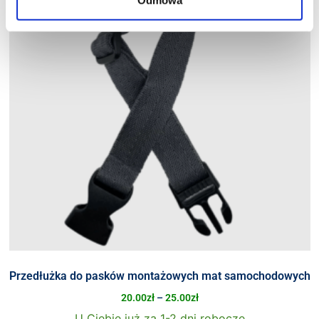
Przedłużka do pasków montażowych mat samochodowych
20.00
zł
–
25.00
zł
U Ciebie już za 1-2 dni robocze