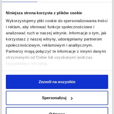
Czy mata jest wodoodporna?
Niniejsza strona korzysta z plików cookie
Czy matę można prać?
Wykorzystujemy pliki cookie do spersonalizowania treści
i reklam, aby oferować funkcje społecznościowe i
Nie ma w sklepie zestawienia "kolor + wzór" dla
analizować ruch w naszej witrynie. Informacje o tym, jak
maty, która mnie interesuje. Co zrobić?
korzystasz z naszej witryny, udostępniamy partnerom
społecznościowym, reklamowym i analitycznym.
Czy prowadzimy serwis naszych produktów gdy
Partnerzy mogą połączyć te informacje z innymi danymi
np. pies pogryzie matę?
otrzymanymi od Ciebie lub uzyskanymi podczas
korzystania z ich usług.
Zezwól na wszystkie
Polecamy również
Spersonalizuj
Odmowa