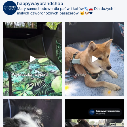
happywaybrandshop
Maty samochodowe dla psów i kotów🐾🚗
Dla dużych i
małych czworonożnych pasażerów 🐱🐶❤️