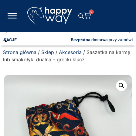
0
Bezpłatna dostawa
przy zamówieniach od 600 zł
Strona główna
/
Sklep
/
Akcesoria
/ Saszetka na karmę
lub smakołyki dualna – grecki klucz