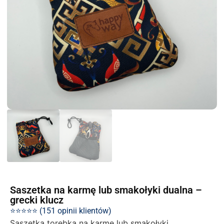
Saszetka na karmę lub smakołyki dualna –
grecki klucz
⭐⭐⭐⭐⭐ (151 opinii klientów)
Saszetka torebka na karmę lub smakołyki