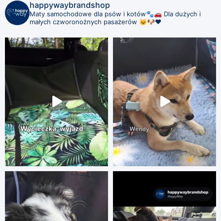
happywaybrandshop
Maty samochodowe dla psów i kotów🐾🚗
Dla dużych i
małych czworonożnych pasażerów 🐱🐶❤️