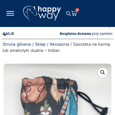
0
Bezpłatna dostawa
przy zamówieniach od 600 zł
Strona główna
/
Sklep
/
Akcesoria
/ Saszetka na karmę
lub smakołyki dualna – Indian