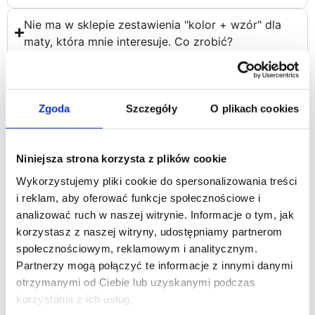
Nie ma w sklepie zestawienia "kolor + wzór" dla
maty, która mnie interesuje. Co zrobić?
Czy prowadzimy serwis naszych produktów gdy
np. pies pogryzie matę?
Zgoda
Szczegóły
O plikach cookies
Niniejsza strona korzysta z plików cookie
Wykorzystujemy pliki cookie do spersonalizowania treści
Polecamy również
i reklam, aby oferować funkcje społecznościowe i
analizować ruch w naszej witrynie. Informacje o tym, jak
korzystasz z naszej witryny, udostępniamy partnerom
społecznościowym, reklamowym i analitycznym.
Partnerzy mogą połączyć te informacje z innymi danymi
otrzymanymi od Ciebie lub uzyskanymi podczas
korzystania z ich usług.