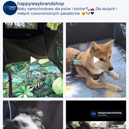
happywaybrandshop
Maty samochodowe dla psów i kotów🐾🚗
Dla dużych i
małych czworonożnych pasażerów 🐱🐶❤️