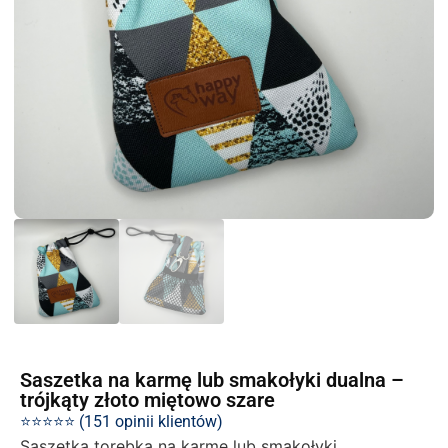
Saszetka na karmę lub smakołyki dualna –
trójkąty złoto miętowo szare
⭐⭐⭐⭐⭐ (151 opinii klientów)
Saszetka torebka na karmę lub smakołyki