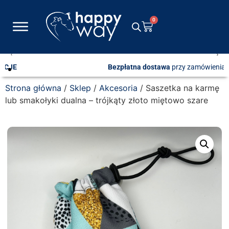
0
Bezpłatna dostawa
przy zamówieniach od 600 zł
Strona główna
/
Sklep
/
Akcesoria
/ Saszetka na karmę
lub smakołyki dualna – trójkąty złoto miętowo szare