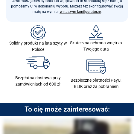
Jeśli masz jakieś pytania lub wątpliwości to skontaktuj się z nami, a
pomożemy Ci w dokonaniu wyboru. Możesz też skonfigurować swoją
matę na wymiar
w naszym konfiguratorze
.
Skuteczna ochrona wnętrza
Solidny produkt na lata szyty w
Twojego auta
Polsce
Bezpłatna dostawa przy
Bezpieczne płatności PayU,
zamówieniach od 600 zł
BLIK oraz za pobraniem
To cię może zainteresować: