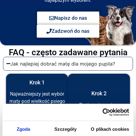
najlepszym wyborem.
Napisz do nas
Zadzwoń do nas
FAQ - często zadawane pytania
Jak najlepiej dobrać matę dla mojego pupila?
Krok 1
Krok 2
Najważniejszy jest wybór
maty pod wielkość psiego
Porównaj wymiary
pasażera.
produktu, który Cię
Przede wszystkim nie
interesuje i sprawdź czy
powinna być za mała, bo
mata mieści się w Twoim
Zgoda
Szczegóły
O plikach cookies
może się to skończyć
aucie.