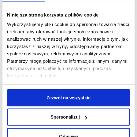
niechęcią do podróży.
Nasze produkty mają
Psiak powinien mieć
Niniejsza strona korzysta z plików cookie
rozmiar uniwersalny i
możliwość swobodnego
pasują do większości
Wykorzystujemy pliki cookie do spersonalizowania treści
położenia się w macie,
modeli samochodów ale
i reklam, aby oferować funkcje społecznościowe i
dzięki czemu podróż
warto się upewnić. ;)
analizować ruch w naszej witrynie. Informacje o tym, jak
będzie samą
korzystasz z naszej witryny, udostępniamy partnerom
przyjemnością.
społecznościowym, reklamowym i analitycznym.
Partnerzy mogą połączyć te informacje z innymi danymi
otrzymanymi od Ciebie lub uzyskanymi podczas
Jeśli okaże się że mata nie pasuje, to czy mogę ją
korzystania z ich usług.
zwrócić?
Czy jest możliwość wykonania maty na
Zezwól na wszystkie
zamówienie?
Czy mata jest wodoodporna?
Spersonalizuj
Czy matę można prać?
Odmowa