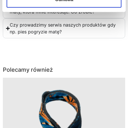
Nie ma w sklepie zestawienia "kolor + wzór" dla
maty, która mnie interesuje. Co zrobić?
Czy prowadzimy serwis naszych produktów gdy
np. pies pogryzie matę?
Polecamy również