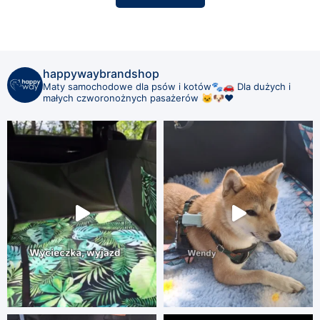
happywaybrandshop
Maty samochodowe dla psów i kotów🐾🚗
Dla dużych i
małych czworonożnych pasażerów 🐱🐶❤️