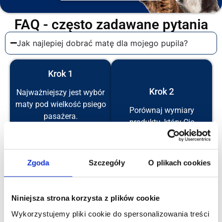
FAQ - często zadawane pytania
Jak najlepiej dobrać matę dla mojego pupila?
Krok 1
Krok 2
Najważniejszy jest wybór
maty pod wielkość psiego
Porównaj wymiary
pasażera.
produktu, który Cię
Przede wszystkim nie
interesuje i sprawdź czy
powinna być za mała, bo
mata mieści się w Twoim
może się to skończyć
aucie.
Zgoda
Szczegóły
O plikach cookies
niechęcią do podróży.
Nasze produkty mają
Psiak powinien mieć
rozmiar uniwersalny i
możliwość swobodnego
Niniejsza strona korzysta z plików cookie
pasują do większości
położenia się w macie,
modeli samochodów ale
Wykorzystujemy pliki cookie do spersonalizowania treści
dzięki czemu podróż