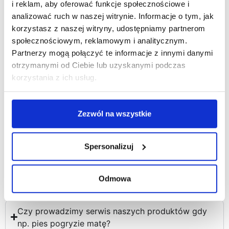
warto się upewnić. ;)
i reklam, aby oferować funkcje społecznościowe i
będzie samą
analizować ruch w naszej witrynie. Informacje o tym, jak
przyjemnością.
korzystasz z naszej witryny, udostępniamy partnerom
społecznościowym, reklamowym i analitycznym.
Partnerzy mogą połączyć te informacje z innymi danymi
Jeśli okaże się że mata nie pasuje, to czy mogę ją
otrzymanymi od Ciebie lub uzyskanymi podczas
zwrócić?
korzystania z ich usług.
Czy jest możliwość wykonania maty na
zamówienie?
Zezwól na wszystkie
Czy mata jest wodoodporna?
Spersonalizuj
Czy matę można prać?
Nie ma w sklepie zestawienia "kolor + wzór" dla
Odmowa
maty, która mnie interesuje. Co zrobić?
Czy prowadzimy serwis naszych produktów gdy
np. pies pogryzie matę?