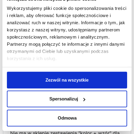
Nasze produkty mają
Psiak powinien mieć
Wykorzystujemy pliki cookie do spersonalizowania treści
rozmiar uniwersalny i
możliwość swobodnego
i reklam, aby oferować funkcje społecznościowe i
pasują do większości
położenia się w macie,
analizować ruch w naszej witrynie. Informacje o tym, jak
modeli samochodów ale
dzięki czemu podróż
korzystasz z naszej witryny, udostępniamy partnerom
warto się upewnić. ;)
będzie samą
społecznościowym, reklamowym i analitycznym.
przyjemnością.
Partnerzy mogą połączyć te informacje z innymi danymi
otrzymanymi od Ciebie lub uzyskanymi podczas
korzystania z ich usług.
Jeśli okaże się że mata nie pasuje, to czy mogę ją
zwrócić?
Zezwól na wszystkie
Czy jest możliwość wykonania maty na
zamówienie?
Spersonalizuj
Czy mata jest wodoodporna?
Odmowa
Czy matę można prać?
Nie ma w sklepie zestawienia "kolor + wzór" dla