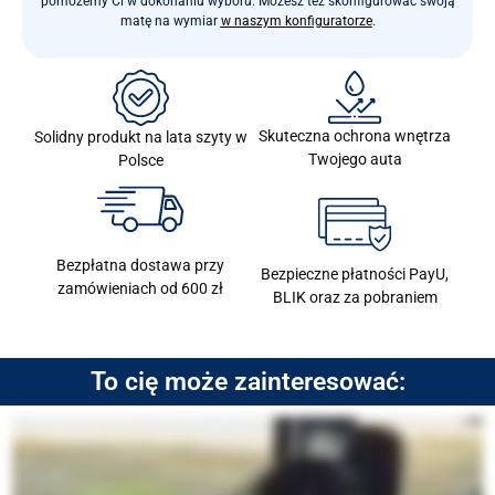
pomożemy Ci w dokonaniu wyboru. Możesz też skonfigurować swoją
matę na wymiar
w naszym konfiguratorze
.
Skuteczna ochrona wnętrza
Solidny produkt na lata szyty w
Twojego auta
Polsce
Bezpłatna dostawa przy
Bezpieczne płatności PayU,
zamówieniach od 600 zł
BLIK oraz za pobraniem
To cię może zainteresować: