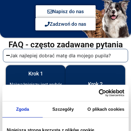
Napisz do nas
Zadzwoń do nas
FAQ - często zadawane pytania
Jak najlepiej dobrać matę dla mojego pupila?
Krok 1
Krok 2
Najważniejszy jest wybór
maty pod wielkość psiego
Porównaj wymiary
pasażera.
produktu, który Cię
Przede wszystkim nie
interesuje i sprawdź czy
Zgoda
Szczegóły
O plikach cookies
powinna być za mała, bo
mata mieści się w Twoim
może się to skończyć
aucie.
niechęcią do podróży.
Niniejsza strona korzysta z plików cookie