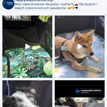
Maty samochodowe dla psów i kotów🐾🚗
Dla dużych i
małych czworonożnych pasażerów 🐱🐶❤️