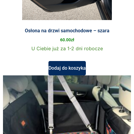
Osłona na drzwi samochodowe – szara
60.00
zł
U Ciebie już za 1-2 dni robocze
Dodaj do koszyka