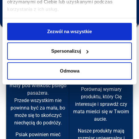
Napisz do nas
otrzymanymi od Ciebie lub uzyskanymi podczas
korzystania z ich usług.
Zadzwoń do nas
Zezwól na wszystkie
FAQ - często zadawane pytania
Jak najlepiej dobrać matę dla mojego pupila?
Spersonalizuj
Krok 1
Odmowa
Krok 2
Najważniejszy jest wybór
maty pod wielkość psiego
Porównaj wymiary
pasażera.
produktu, który Cię
Przede wszystkim nie
interesuje i sprawdź czy
powinna być za mała, bo
mata mieści się w Twoim
może się to skończyć
aucie.
niechęcią do podróży.
Nasze produkty mają
Psiak powinien mieć
rozmiar uniwersalny i