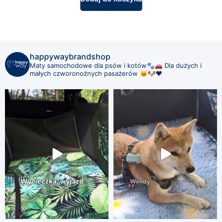
happywaybrandshop
Maty samochodowe dla psów i kotów🐾🚗
Dla dużych i
małych czworonożnych pasażerów 🐱🐶❤️