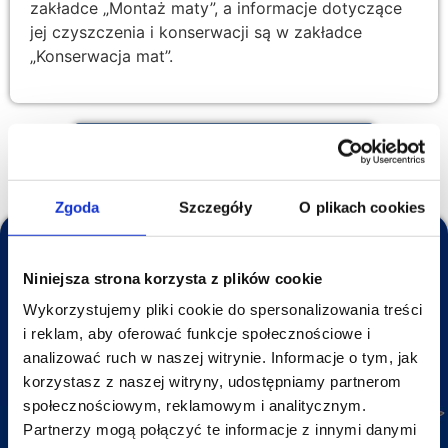
zakładce „Montaż maty”, a informacje dotyczące
jej czyszczenia i konserwacji są w zakładce
„Konserwacja mat”.
Sprawdź tutaj - nasze opinie Google
Zgoda
Szczegóły
O plikach cookies
Potrzebujesz wsparcia?
Niniejsza strona korzysta z plików cookie
Oferujemy kompleksową pomoc na każdym etapie – od
Wykorzystujemy pliki cookie do spersonalizowania treści
doradztwa przy wyborze idealnego produktu, przez
i reklam, aby oferować funkcje społecznościowe i
wsparcie w składaniu zamówienia, aż po rozwiązanie
analizować ruch w naszej witrynie. Informacje o tym, jak
wszelkich wątpliwości, gdy nie wiesz, co będzie
korzystasz z naszej witryny, udostępniamy partnerom
najlepszym wyborem.
społecznościowym, reklamowym i analitycznym.
Partnerzy mogą połączyć te informacje z innymi danymi