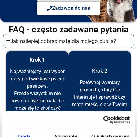
Zadzwoń do nas
FAQ - często zadawane pytania
Jak najlepiej dobrać matę dla mojego pupila?
Krok 1
Krok 2
Najważniejszy jest wybór
maty pod wielkość psiego
Porównaj wymiary
pasażera.
produktu, który Cię
Przede wszystkim nie
interesuje i sprawdź czy
powinna być za mała, bo
mata mieści się w Twoim
może się to skończyć
aucie.
niechęcią do podróży.
Nasze produkty mają
Psiak powinien mieć
rozmiar uniwersalny i
możliwość swobodnego
Zgoda
Szczegóły
O plikach cookies