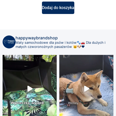
Dodaj do koszyka
happywaybrandshop
Maty samochodowe dla psów i kotów🐾🚗
Dla dużych i
małych czworonożnych pasażerów 🐱🐶❤️