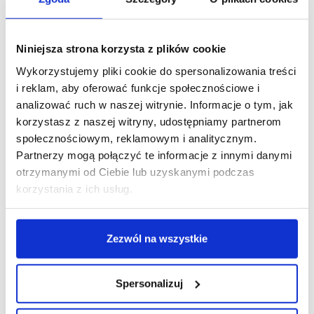
pasują do większości
położenia się w macie,
modeli samochodów ale
dzięki czemu podróż
warto się upewnić. ;)
będzie samą
Niniejsza strona korzysta z plików cookie
przyjemnością.
Wykorzystujemy pliki cookie do spersonalizowania treści
i reklam, aby oferować funkcje społecznościowe i
analizować ruch w naszej witrynie. Informacje o tym, jak
Jeśli okaże się że mata nie pasuje, to czy mogę ją
korzystasz z naszej witryny, udostępniamy partnerom
zwrócić?
społecznościowym, reklamowym i analitycznym.
Partnerzy mogą połączyć te informacje z innymi danymi
Czy jest możliwość wykonania maty na
otrzymanymi od Ciebie lub uzyskanymi podczas
zamówienie?
korzystania z ich usług.
Czy mata jest wodoodporna?
Zezwól na wszystkie
Czy matę można prać?
Nie ma w sklepie zestawienia "kolor + wzór" dla
Spersonalizuj
maty, która mnie interesuje. Co zrobić?