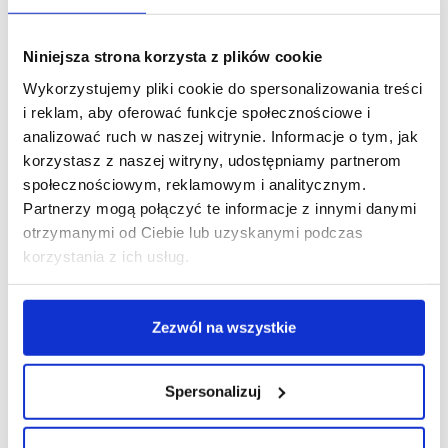
pasują do większości
położenia się w macie,
modeli samochodów ale
dzięki czemu podróż
warto się upewnić. ;)
Niniejsza strona korzysta z plików cookie
będzie samą
Wykorzystujemy pliki cookie do spersonalizowania treści
przyjemnością.
i reklam, aby oferować funkcje społecznościowe i
analizować ruch w naszej witrynie. Informacje o tym, jak
Jeśli okaże się że mata nie pasuje, to czy mogę ją
korzystasz z naszej witryny, udostępniamy partnerom
zwrócić?
społecznościowym, reklamowym i analitycznym.
Partnerzy mogą połączyć te informacje z innymi danymi
Czy jest możliwość wykonania maty na
otrzymanymi od Ciebie lub uzyskanymi podczas
zamówienie?
korzystania z ich usług.
Czy mata jest wodoodporna?
Zezwól na wszystkie
Czy matę można prać?
Nie ma w sklepie zestawienia "kolor + wzór" dla
Spersonalizuj
maty, która mnie interesuje. Co zrobić?