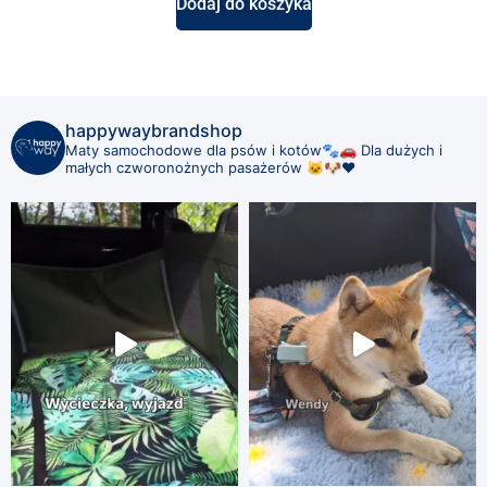
Dodaj do koszyka
happywaybrandshop
Maty samochodowe dla psów i kotów🐾🚗
Dla dużych i
małych czworonożnych pasażerów 🐱🐶❤️