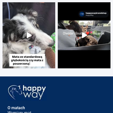
O matach
Wymiary mat