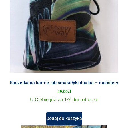
Saszetka na karmę lub smakołyki dualna – monstery
49.00
zł
U Ciebie już za 1-2 dni robocze
Dodaj do koszyka