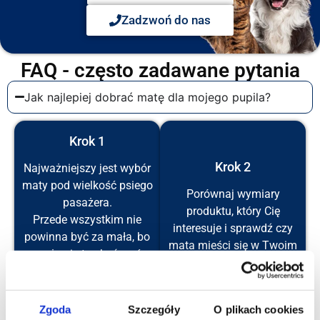
Zadzwoń do nas
FAQ - często zadawane pytania
Jak najlepiej dobrać matę dla mojego pupila?
Krok 1
Krok 2
Najważniejszy jest wybór
maty pod wielkość psiego
Porównaj wymiary
pasażera.
produktu, który Cię
Przede wszystkim nie
interesuje i sprawdź czy
powinna być za mała, bo
mata mieści się w Twoim
może się to skończyć
aucie.
niechęcią do podróży.
Nasze produkty mają
Psiak powinien mieć
rozmiar uniwersalny i
Zgoda
Szczegóły
O plikach cookies
możliwość swobodnego