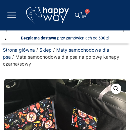
0
Bezpłatna dostawa
przy zamówieniach od 600 zł
Strona główna
/
Sklep
/
Maty samochodowe dla
psa
/ Mata samochodowa dla psa na połowę kanapy
czarna/sowy