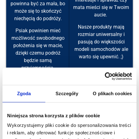
powinna być za mała, bo
mata mieści się w Twoim
może się to skończyć
aucie.
niechęcią do podróży.
Nasze produkty mają
Psiak powinien mieć
rozmiar uniwersalny i
możliwość swobodnego
pasują do większości
położenia się w macie,
modeli samochodów ale
dzięki czemu podróż
warto się upewnić. ;)
będzie samą
przyjemnością.
Jeśli okaże się że mata nie pasuje, to czy mogę ją
Zgoda
Szczegóły
O plikach cookies
zwrócić?
Czy jest możliwość wykonania maty na
Niniejsza strona korzysta z plików cookie
zamówienie?
Wykorzystujemy pliki cookie do spersonalizowania treści
Czy mata jest wodoodporna?
i reklam, aby oferować funkcje społecznościowe i