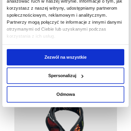
analizować ruch w naszej witrynie. Informacje o tym, jak
Czy matę można prać?
korzystasz z naszej witryny, udostępniamy partnerom
społecznościowym, reklamowym i analitycznym.
Nie ma w sklepie zestawienia "kolor + wzór" dla
Partnerzy mogą połączyć te informacje z innymi danymi
maty, która mnie interesuje. Co zrobić?
otrzymanymi od Ciebie lub uzyskanymi podczas
korzystania z ich usług.
Czy prowadzimy serwis naszych produktów gdy
np. pies pogryzie matę?
Zezwól na wszystkie
Spersonalizuj
Polecamy również
Odmowa