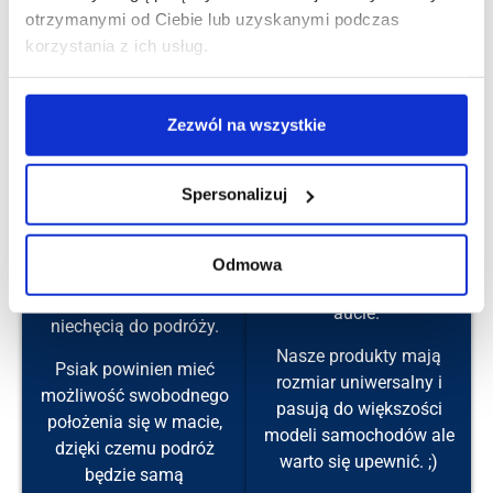
FAQ - często zadawane pytania
otrzymanymi od Ciebie lub uzyskanymi podczas
korzystania z ich usług.
Jak najlepiej dobrać matę dla mojego pupila?
Zezwól na wszystkie
Krok 1
Krok 2
Najważniejszy jest wybór
maty pod wielkość psiego
Spersonalizuj
Porównaj wymiary
pasażera.
produktu, który Cię
Przede wszystkim nie
interesuje i sprawdź czy
Odmowa
powinna być za mała, bo
mata mieści się w Twoim
może się to skończyć
aucie.
niechęcią do podróży.
Nasze produkty mają
Psiak powinien mieć
rozmiar uniwersalny i
możliwość swobodnego
pasują do większości
położenia się w macie,
modeli samochodów ale
dzięki czemu podróż
warto się upewnić. ;)
będzie samą