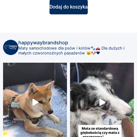
Dodaj do koszyka
happywaybrandshop
Maty samochodowe dla psów i kotów🐾🚗
Dla dużych i
małych czworonożnych pasażerów 🐱🐶❤️