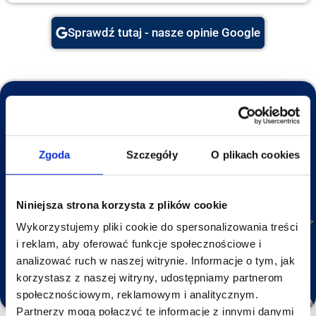
Sprawdź tutaj - nasze opinie Google
Potrzebujesz wsparcia?
Oferujemy kompleksową pomoc na każdym etapie – od
Zgoda
Szczegóły
O plikach cookies
doradztwa przy wyborze idealnego produktu, przez
wsparcie w składaniu zamówienia, aż po rozwiązanie
wszelkich wątpliwości, gdy nie wiesz, co będzie
Niniejsza strona korzysta z plików cookie
najlepszym wyborem.
Wykorzystujemy pliki cookie do spersonalizowania treści
i reklam, aby oferować funkcje społecznościowe i
Napisz do nas
analizować ruch w naszej witrynie. Informacje o tym, jak
Zadzwoń do nas
korzystasz z naszej witryny, udostępniamy partnerom
społecznościowym, reklamowym i analitycznym.
Partnerzy mogą połączyć te informacje z innymi danymi