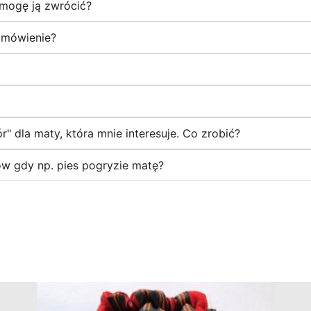
y mogę ją zwrócić?
amówienie?
r" dla maty, która mnie interesuje. Co zrobić?
w gdy np. pies pogryzie matę?