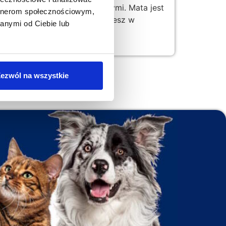
raz uszkodzeniami mechanicznymi. Mata jest
artnerom społecznościowym,
idłowego montażu maty znajdziesz w
anymi od Ciebie lub
wacja mat”.
ezwól na wszystkie