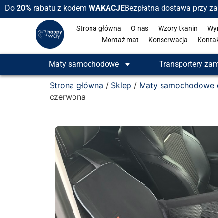
Do
20%
rabatu z kodem
WAKACJE
Bezpłatna dostawa przy z
Strona główna
O nas
Wzory tkanin
Wy
Montaż mat
Konserwacja
Konta
Maty samochodowe
Transportery za
Strona główna
/
Sklep
/
Maty samochodowe d
czerwona