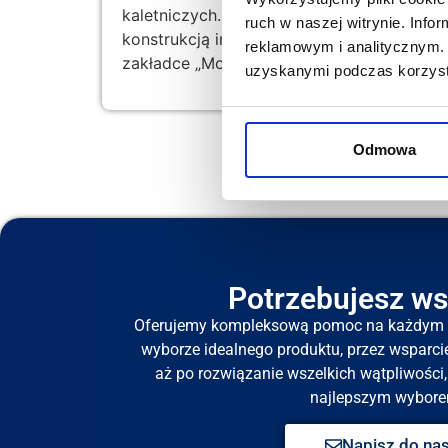
kaletniczych. Zabezpiecza wnętrze auta i 
ruch w naszej witrynie. Inf
konstrukcją integralną (nie posiada żadn
reklamowym i analitycznym. 
zakładce „Montaż maty”, a informacje doty
uzyskanymi podczas korzysta
Odmowa
Potrzebujesz ws
Oferujemy kompleksową pomoc na każdym e
wyborze idealnego produktu, przez wsparci
aż po rozwiązanie wszelkich wątpliwości, 
najlepszym wybore
Napisz do na