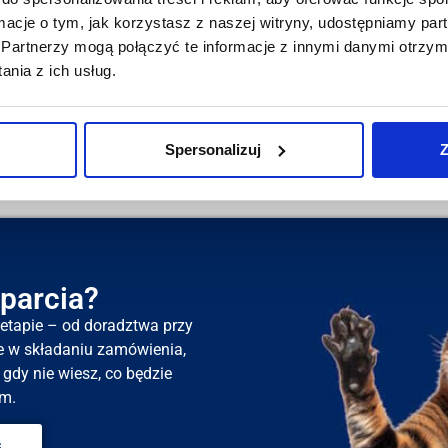
chroni tapicerkę przed zabrudzeniem, sierścią, wilgocią o
ormacje o tym, jak korzystasz z naszej witryny, udostępniamy p
ych wyjmowanych usztywnień, wypełnień). Instrukcje praw
Partnerzy mogą połączyć te informacje z innymi danymi otrzym
czące jej czyszczenia i konserwacji są w zakładce „Konser
nia z ich usług.
Sprawdź tutaj - nasze opinie Google
Spersonalizuj
Z
parcia?
tapie – od doradztwa przy
e w składaniu zamówienia,
gdy nie wiesz, co będzie
m.
s