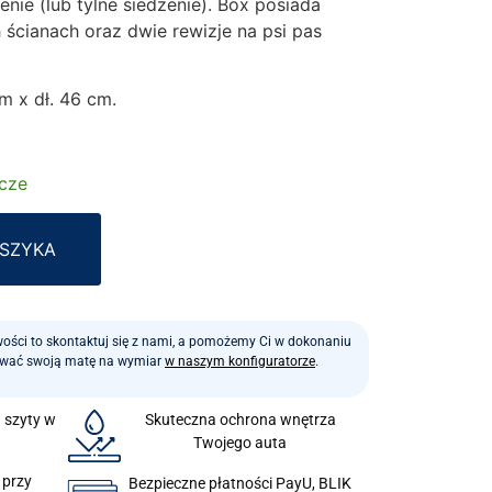
nie (lub tylne siedzenie). Box posiada
 ścianach oraz dwie rewizje na psi pas
m x dł. 46 cm.
ocze
Alternative:
OSZYKA
iwości to skontaktuj się z nami, a pomożemy Ci w dokonaniu
ować swoją matę na wymiar
w naszym konfiguratorze
.
a szyty w
Skuteczna ochrona wnętrza
Twojego auta
 przy
Bezpieczne płatności PayU, BLIK