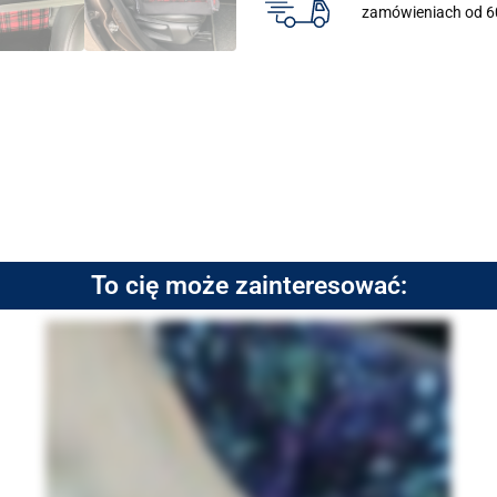
zamówieniach od 6
To cię może zainteresować: