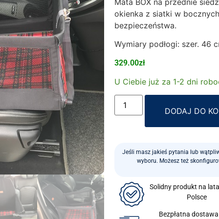
Mata BOX na przednie siedze
okienka z siatki w bocznych
bezpieczeństwa.
Wymiary podłogi: szer. 46 c
329.00
zł
U Ciebie już za 1-2 dni rob
DODAJ DO K
Jeśli masz jakieś pytania lub wątpl
wyboru. Możesz też skonfigur
Solidny produkt na lat
Polsce
Bezpłatna dostawa