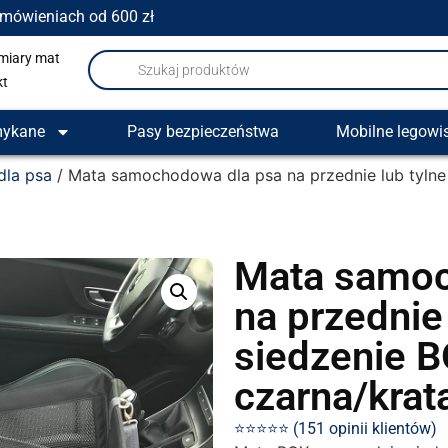
amówieniach od 600 zł
miary mat
kt
mykane
Pasy bezpieczeństwa
Mobilne legowi
la psa
/ Mata samochodowa dla psa na przednie lub tylne
Mata samoc
na przednie 
siedzenie B
czarna/krat
⭐⭐⭐⭐⭐ (151 opinii klientów)