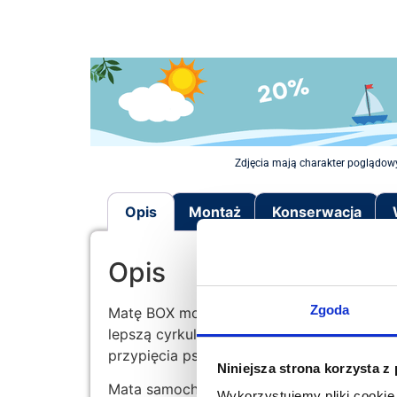
Zdjęcia mają charakter poglądowy
Opis
Montaż
Konserwacja
Opis
Zgoda
Matę BOX mocujemy na przednim siedzeniu 
lepszą cyrkulację powietrza. Pozwalają t
przypięcia psiego pasa bezpieczeństwa. M
Niniejsza strona korzysta z
Mata samochodowa jest wielowarstwowa, u
Wykorzystujemy pliki cookie 