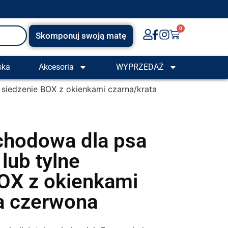
0
Skomponuj swoją matę
ska
Akcesoria
WYPRZEDAŻ
 siedzenie BOX z okienkami czarna/krata
hodowa dla psa
lub tylne
OX z okienkami
a czerwona