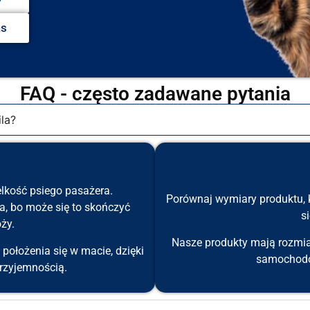
as
FAQ - często zadawane pytania
la?
lkość psiego pasażera.
Porównaj wymiary produktu, k
a, bo może się to skończyć
s
ży.
Nasze produkty mają rozmia
ołożenia się w macie, dzięki
samochodów
rzyjemnością.