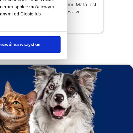
raz uszkodzeniami mechanicznymi. Mata jest
artnerom społecznościowym,
idłowego montażu maty znajdziesz w
anymi od Ciebie lub
wacja mat”.
ezwól na wszystkie