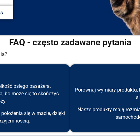
as
FAQ - często zadawane pytania
la?
lkość psiego pasażera.
Porównaj wymiary produktu, k
a, bo może się to skończyć
s
ży.
Nasze produkty mają rozmia
ołożenia się w macie, dzięki
samochodów
rzyjemnością.