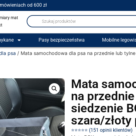
amówieniach od 600 zł
miary mat
kt
mykane
Pasy bezpieczeństwa
Mobilne legowi
la psa
/ Mata samochodowa dla psa na przednie lub tylne 
Mata samoc
na przednie 
siedzenie B
szara/złoty 
⭐⭐⭐⭐⭐ (151 opinii klientów)