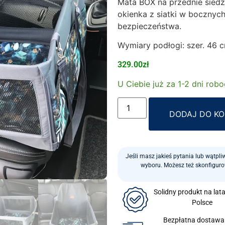
Mata BOX na przednie siedze
okienka z siatki w bocznych
bezpieczeństwa.
Wymiary podłogi: szer. 46 c
329.00
zł
U Ciebie już za 1-2 dni rob
DODAJ DO K
Jeśli masz jakieś pytania lub wątpl
wyboru. Możesz też skonfigur
Solidny produkt na lat
Polsce
Bezpłatna dostawa