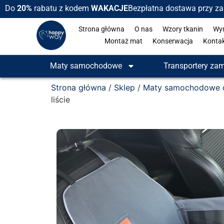
Do
20%
rabatu z kodem
WAKACJE
Bezpłatna dostawa przy z
Strona główna
O nas
Wzory tkanin
Wy
Montaż mat
Konserwacja
Konta
Maty samochodowe
Transportery za
Strona główna
/
Sklep
/
Maty samochodowe d
liście