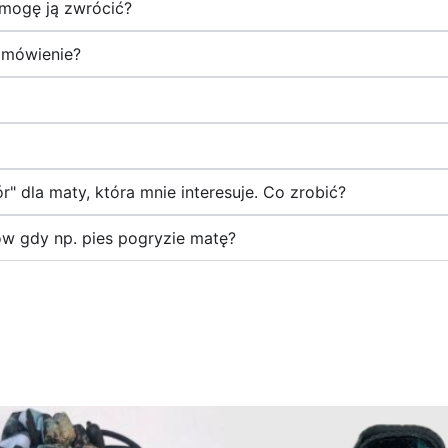
y mogę ją zwrócić?
amówienie?
r" dla maty, która mnie interesuje. Co zrobić?
w gdy np. pies pogryzie matę?