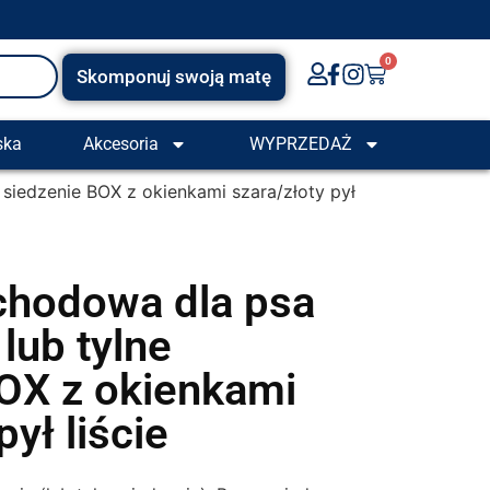
0
Skomponuj swoją matę
ska
Akcesoria
WYPRZEDAŻ
siedzenie BOX z okienkami szara/złoty pył
hodowa dla psa
lub tylne
OX z okienkami
pył liście