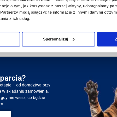
chroni tapicerkę przed zabrudzeniem, sierścią, wilgocią o
ormacje o tym, jak korzystasz z naszej witryny, udostępniamy p
ych wyjmowanych usztywnień, wypełnień). Instrukcje praw
Partnerzy mogą połączyć te informacje z innymi danymi otrzym
czące jej czyszczenia i konserwacji są w zakładce „Konser
nia z ich usług.
Sprawdź tutaj - nasze opinie Google
Spersonalizuj
Z
parcia?
tapie – od doradztwa przy
e w składaniu zamówienia,
gdy nie wiesz, co będzie
m.
s