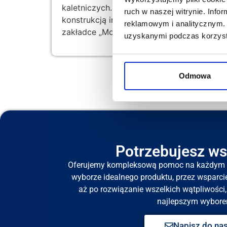
kaletniczych. Zabezpiecza wnętrze auta i 
ruch w naszej witrynie. Inf
konstrukcją integralną (nie posiada żadn
reklamowym i analitycznym. 
zakładce „Montaż maty”, a informacje doty
uzyskanymi podczas korzysta
Odmowa
Potrzebujesz ws
Oferujemy kompleksową pomoc na każdym e
wyborze idealnego produktu, przez wsparci
aż po rozwiązanie wszelkich wątpliwości, 
najlepszym wybore
Napisz do na