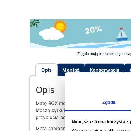
Zdjęcia mają charakter poglądowy
Opis
Montaż
Konserwacja
Opis
Zgoda
Matę BOX mocujemy na przednim siedzeniu 
lepszą cyrkulację powietrza. Pozwalają t
przypięcia psiego pasa bezpieczeństwa. M
Niniejsza strona korzysta z
Mata samochodowa jest wielowarstwowa, u
Wykorzystujemy pliki cookie 