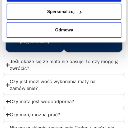
Nasze produkty mają
Psiak powinien mieć
rozmiar uniwersalny i
Spersonalizuj
możliwość swobodnego
pasują do większości
położenia się w macie,
modeli samochodów ale
dzięki czemu podróż
Odmowa
warto się upewnić. ;)
będzie samą
przyjemnością.
Jeśli okaże się że mata nie pasuje, to czy mogę ją
zwrócić?
Czy jest możliwość wykonania maty na
zamówienie?
Czy mata jest wodoodporna?
Czy matę można prać?
Nie ma w sklepie zestawienia "kolor + wzór" dla