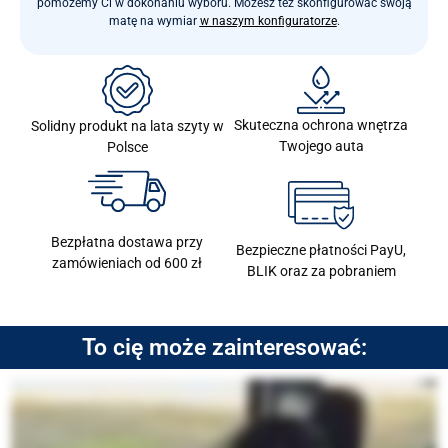
pomożemy Ci w dokonaniu wyboru. Możesz też skonfigurować swoją
matę na wymiar
w naszym konfiguratorze
.
Skuteczna ochrona wnętrza
Solidny produkt na lata szyty w
Twojego auta
Polsce
Bezpłatna dostawa przy
Bezpieczne płatności PayU,
zamówieniach od 600 zł
BLIK oraz za pobraniem
To cię może zainteresować: