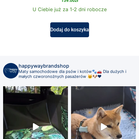
159.00
zł
U Ciebie już za 1-2 dni robocze
Dodaj do koszyka
happywaybrandshop
Maty samochodowe dla psów i kotów🐾🚗
Dla dużych i
małych czworonożnych pasażerów 🐱🐶❤️