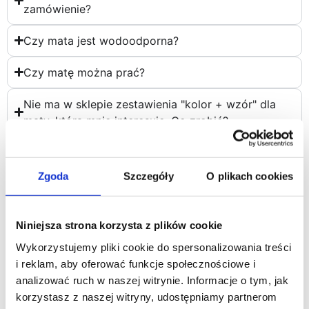
zamówienie?
Czy mata jest wodoodporna?
Czy matę można prać?
Nie ma w sklepie zestawienia "kolor + wzór" dla
maty, która mnie interesuje. Co zrobić?
Czy prowadzimy serwis naszych produktów gdy
np. pies pogryzie matę?
Zgoda
Szczegóły
O plikach cookies
Niniejsza strona korzysta z plików cookie
Wykorzystujemy pliki cookie do spersonalizowania treści
Polecamy również
i reklam, aby oferować funkcje społecznościowe i
analizować ruch w naszej witrynie. Informacje o tym, jak
korzystasz z naszej witryny, udostępniamy partnerom