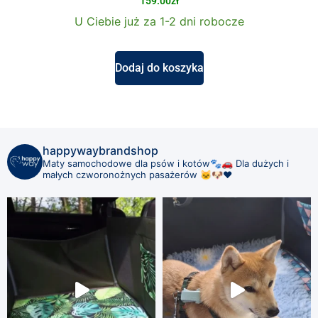
159.00
zł
U Ciebie już za 1-2 dni robocze
Dodaj do koszyka
happywaybrandshop
Maty samochodowe dla psów i kotów🐾🚗
Dla dużych i
małych czworonożnych pasażerów 🐱🐶❤️