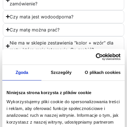
zamówienie?
Czy mata jest wodoodporna?
Czy matę można prać?
Nie ma w sklepie zestawienia "kolor + wzór" dla
maty, która mnie interesuje. Co zrobić?
Czy prowadzimy serwis naszych produktów gdy
np. pies pogryzie matę?
Zgoda
Szczegóły
O plikach cookies
Niniejsza strona korzysta z plików cookie
Wykorzystujemy pliki cookie do spersonalizowania treści
Polecamy również
i reklam, aby oferować funkcje społecznościowe i
analizować ruch w naszej witrynie. Informacje o tym, jak
korzystasz z naszej witryny, udostępniamy partnerom