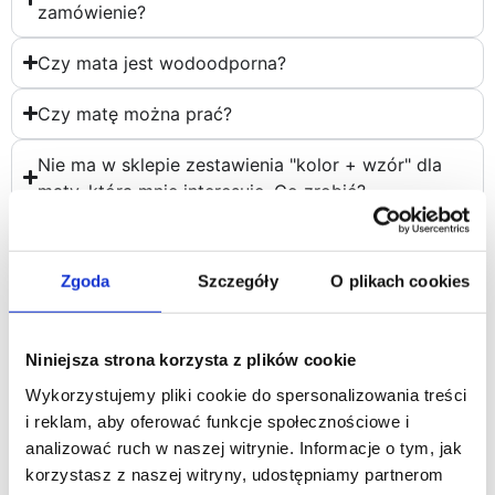
zamówienie?
Czy mata jest wodoodporna?
Czy matę można prać?
Nie ma w sklepie zestawienia "kolor + wzór" dla
maty, która mnie interesuje. Co zrobić?
Czy prowadzimy serwis naszych produktów gdy
np. pies pogryzie matę?
Zgoda
Szczegóły
O plikach cookies
Niniejsza strona korzysta z plików cookie
Wykorzystujemy pliki cookie do spersonalizowania treści
Polecamy również
i reklam, aby oferować funkcje społecznościowe i
analizować ruch w naszej witrynie. Informacje o tym, jak
korzystasz z naszej witryny, udostępniamy partnerom