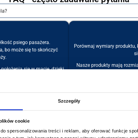
la?
lkość psiego pasażera.
Porównaj wymiary produktu, k
a, bo może się to skończyć
s
ży.
Nasze produkty mają rozmia
ołożenia się w macie, dzięki
samochodów
rzyjemnością.
y mogę ją zwrócić?
Szczegóły
amówienie?
 plików cookie
do spersonalizowania treści i reklam, aby oferować funkcje sp