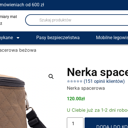
amówieniach od 600 zł
miary mat
kt
mykane
Pasy bezpieczeństwa
Mobilne legowi
pacerowa beżowa
Nerka spac
⭐⭐⭐⭐⭐ (151 opinii klientów)
Nerka spacerowa
120.00
zł
U Ciebie już za 1-2 dni rob
DODAJ DO K