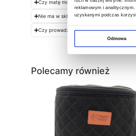
ruch w naszej witrynie. Inf
Czy matę można prać?
reklamowym i analitycznym. 
uzyskanymi podczas korzysta
Nie ma w sklepie zestawienia "kolor + wzó
Czy prowadzimy serwis naszych produktó
Odmowa
Polecamy również