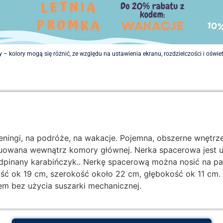
 – kolory mogą się różnić, ze względu na ustawienia ekranu, rozdzielczości i oświ
treningi, na podróże, na wakacje. Pojemna, obszerne wnę
owana wewnątrz komory głównej. Nerka spacerowa jest u
inany karabińczyk.. Nerkę spacerową można nosić na pasi
ość ok 19 cm, szerokość około 22 cm, głębokość ok 11 cm
m bez użycia suszarki mechanicznej.