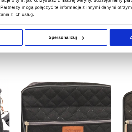
ormacje o tym, jak korzystasz z naszej witryny, udostępniamy p
Partnerzy mogą połączyć te informacje z innymi danymi otrzym
nia z ich usług.
r" dla maty, która mnie interesuje. Co zrobić?
w gdy np. pies pogryzie matę?
Spersonalizuj
Z