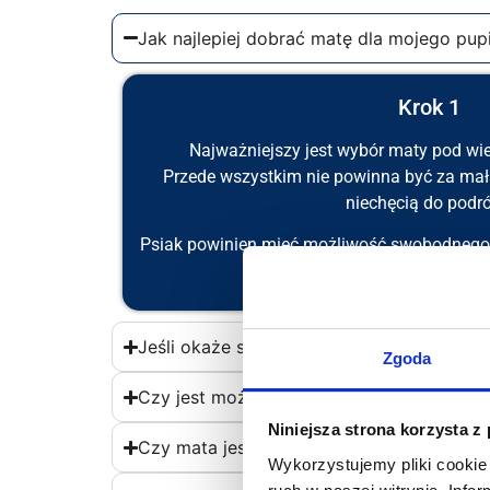
Jak najlepiej dobrać matę dla mojego pupi
Krok 1
Najważniejszy jest wybór maty pod wie
Przede wszystkim nie powinna być za mał
niechęcią do podró
Psiak powinien mieć możliwość swobodnego p
czemu podróż będzie samą p
Jeśli okaże się że mata nie pasuje, to cz
Zgoda
Czy jest możliwość wykonania maty na z
Niniejsza strona korzysta z
Czy mata jest wodoodporna?
Wykorzystujemy pliki cookie 