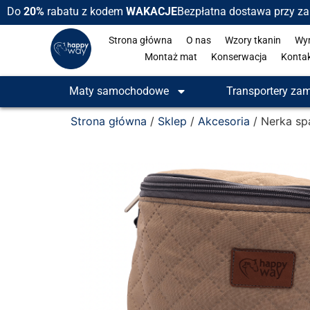
Do
20%
rabatu z kodem
WAKACJE
Bezpłatna dostawa przy z
Strona główna
O nas
Wzory tkanin
Wy
Montaż mat
Konserwacja
Konta
Maty samochodowe
Transportery za
Strona główna
/
Sklep
/
Akcesoria
/ Nerka s