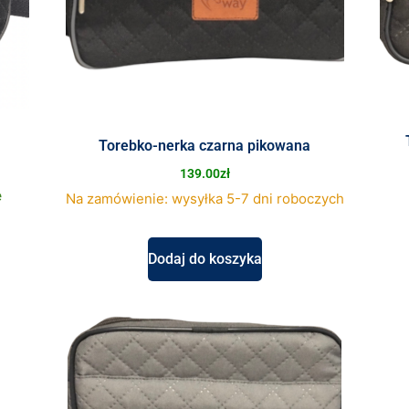
Torebko-nerka czarna pikowana
139.00
zł
e
Na zamówienie: wysyłka 5-7 dni roboczych
Dodaj do koszyka