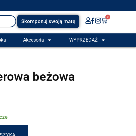
0
Skomponuj swoją matę
ska
Akcesoria
WYPRZEDAŻ
erowa beżowa
ocze
Alternative:
OSZYKA