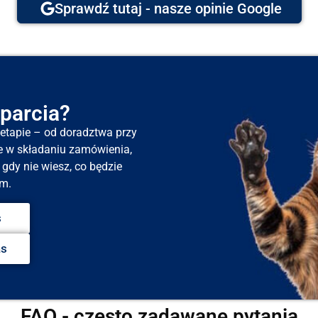
Sprawdź tutaj - nasze opinie Google
parcia?
tapie – od doradztwa przy
e w składaniu zamówienia,
gdy nie wiesz, co będzie
m.
s
as
FAQ - często zadawane pytania